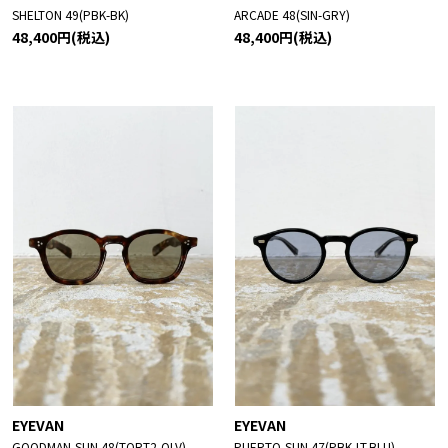
SHELTON 49(PBK-BK)
ARCADE 48(SIN-GRY)
48,400円(税込)
48,400円(税込)
EYEVAN
EYEVAN
GOODMAN-SUN 48(TORT2-OLV)
PUERTO-SUN 47(PBK-LT.BLU)