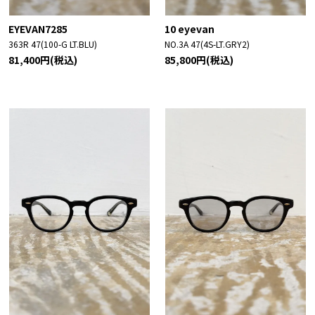
EYEVAN7285
10 eyevan
363R 47(100-G LT.BLU)
NO.3A 47(4S-LT.GRY2)
81,400円(税込)
85,800円(税込)