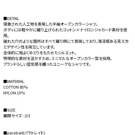
■DETAIL
侵食された人工物を表現した半袖オープンカラーシャツ。
ボディには軽やかに織り上げられたコットン×ナイロンジャカード素材を使
用。
破れた穴のような箇所はすべて織り柄にて表現しており、清涼感ある見え方
とデザイン性を両立しています。
全体的に程よくゆとりをもたせたシルエット。
特徴的な素材を活かすため、ミニマルなオープンカラー型を採用。
ブランドらしい空気感を纏ったユニークなシャツです。
■MATERIAL
COTTON 85%
NYLON 15%
■SIZE
展開サイズ : 2/3
■paratrait(パラトレイト)