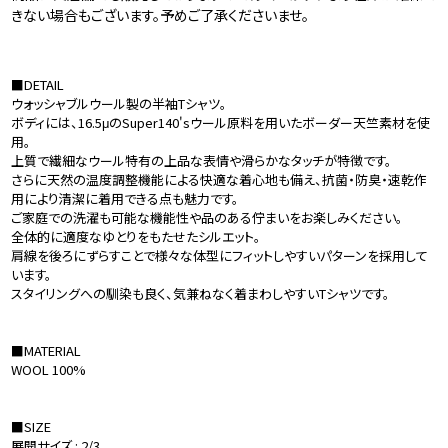
きない場合もございます。予めご了承くださいませ。
■DETAIL
ウォッシャブルウール製の半袖Tシャツ。
ボディには、16.5μのSuper140'sウール原料を用いたボーダー天竺素材を使
用。
上質で繊細なウール特有の上品な表情や滑らかなタッチが特徴です。
さらに天然の温度調整機能による快適な着心地も備え、抗菌・防臭・速乾作
用により清潔に着用できる点も魅力です。
ご家庭での洗濯も可能な機能性や品のある佇まいをお楽しみください。
全体的に適度なゆとりをもたせたシルエット。
肩線を後ろにずらすことで様々な体型にフィットしやすいパターンを採用して
います。
スタイリングへの馴染も良く、気兼ねなく着まわしやすいTシャツです。
■MATERIAL
WOOL 100%
■SIZE
展開サイズ : 2/3